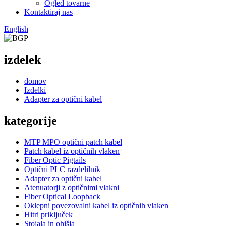
Ogled tovarne
Kontaktiraj nas
English
izdelek
domov
Izdelki
Adapter za optični kabel
kategorije
MTP MPO optični patch kabel
Patch kabel iz optičnih vlaken
Fiber Optic Pigtails
Optični PLC razdelilnik
Adapter za optični kabel
Atenuatorji z optičnimi vlakni
Fiber Optical Loopback
Oklepni povezovalni kabel iz optičnih vlaken
Hitri priključek
Stojala in ohišja