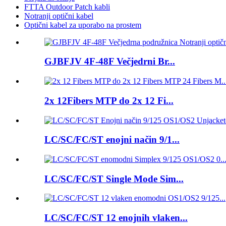
FTTA Outdoor Patch kabli
Notranji optični kabel
Optični kabel za uporabo na prostem
GJBFJV 4F-48F Večjedrni Br...
2x 12Fibers MTP do 2x 12 Fi...
LC/SC/FC/ST enojni način 9/1...
LC/SC/FC/ST Single Mode Sim...
LC/SC/FC/ST 12 enojnih vlaken...