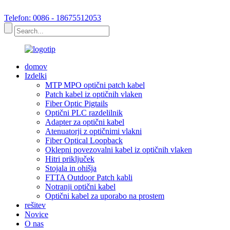
Telefon: 0086 - 18675512053
domov
Izdelki
MTP MPO optični patch kabel
Patch kabel iz optičnih vlaken
Fiber Optic Pigtails
Optični PLC razdelilnik
Adapter za optični kabel
Atenuatorji z optičnimi vlakni
Fiber Optical Loopback
Oklepni povezovalni kabel iz optičnih vlaken
Hitri priključek
Stojala in ohišja
FTTA Outdoor Patch kabli
Notranji optični kabel
Optični kabel za uporabo na prostem
rešitev
Novice
O nas