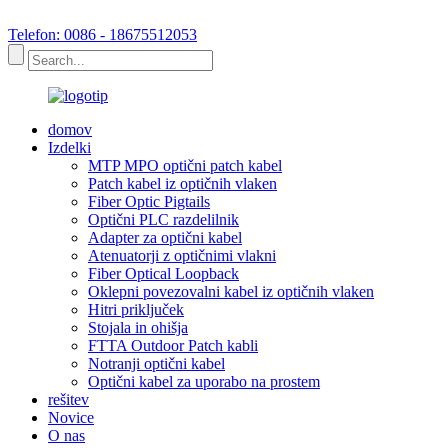
Telefon: 0086 - 18675512053
domov
Izdelki
MTP MPO optični patch kabel
Patch kabel iz optičnih vlaken
Fiber Optic Pigtails
Optični PLC razdelilnik
Adapter za optični kabel
Atenuatorji z optičnimi vlakni
Fiber Optical Loopback
Oklepni povezovalni kabel iz optičnih vlaken
Hitri priključek
Stojala in ohišja
FTTA Outdoor Patch kabli
Notranji optični kabel
Optični kabel za uporabo na prostem
rešitev
Novice
O nas