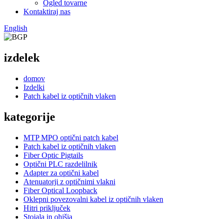
Ogled tovarne
Kontaktiraj nas
English
izdelek
domov
Izdelki
Patch kabel iz optičnih vlaken
kategorije
MTP MPO optični patch kabel
Patch kabel iz optičnih vlaken
Fiber Optic Pigtails
Optični PLC razdelilnik
Adapter za optični kabel
Atenuatorji z optičnimi vlakni
Fiber Optical Loopback
Oklepni povezovalni kabel iz optičnih vlaken
Hitri priključek
Stojala in ohišja