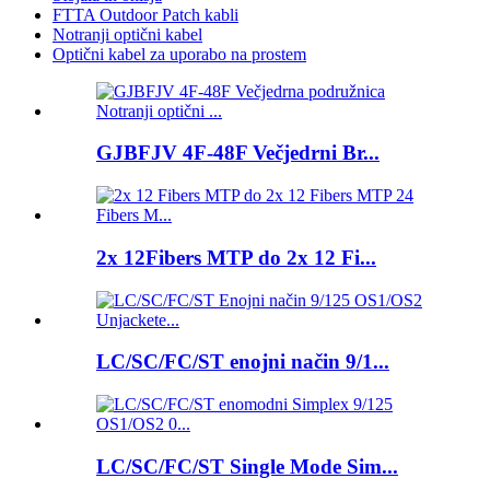
FTTA Outdoor Patch kabli
Notranji optični kabel
Optični kabel za uporabo na prostem
GJBFJV 4F-48F Večjedrni Br...
2x 12Fibers MTP do 2x 12 Fi...
LC/SC/FC/ST enojni način 9/1...
LC/SC/FC/ST Single Mode Sim...