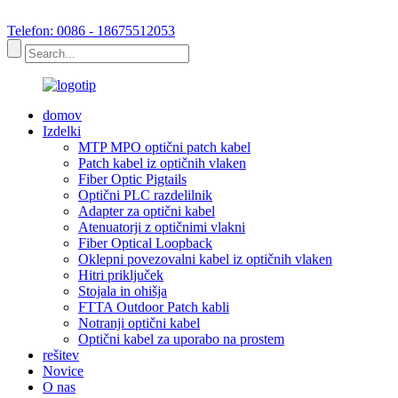
Telefon: 0086 - 18675512053
domov
Izdelki
MTP MPO optični patch kabel
Patch kabel iz optičnih vlaken
Fiber Optic Pigtails
Optični PLC razdelilnik
Adapter za optični kabel
Atenuatorji z optičnimi vlakni
Fiber Optical Loopback
Oklepni povezovalni kabel iz optičnih vlaken
Hitri priključek
Stojala in ohišja
FTTA Outdoor Patch kabli
Notranji optični kabel
Optični kabel za uporabo na prostem
rešitev
Novice
O nas