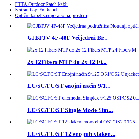
FTTA Outdoor Patch kabli
Notranji optični kabel
Optični kabel za uporabo na prostem
GJBFJV 4F-48F Večjedrni Br...
2x 12Fibers MTP do 2x 12 Fi...
LC/SC/FC/ST enojni način 9/1...
LC/SC/FC/ST Single Mode Sim...
LC/SC/FC/ST 12 enojnih vlaken...