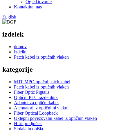
Ogled tovarne
Kontaktiraj nas
English
izdelek
domov
Izdelki
Patch kabel iz optičnih vlaken
kategorije
MTP MPO optični patch kabel
Patch kabel iz optičnih vlaken
Fiber Optic Pigtails
Optični PLC razdelilnik
Adapter za optični kabel
Atenuatorji z optičnimi vlakni
Fiber Optical Loopback
Oklepni povezovalni kabel iz optičnih vlaken
Hitri priključek
Stojala in ohišja